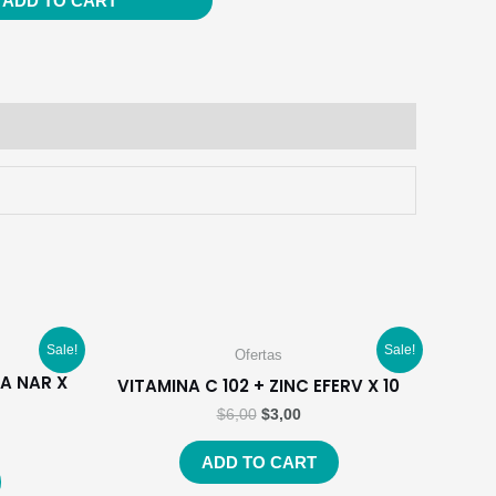
ADD TO CART
Sale!
Sale!
Ofertas
EA NAR X
VITAMINA C 102 + ZINC EFERV X 10
$
6,00
$
3,00
ADD TO CART