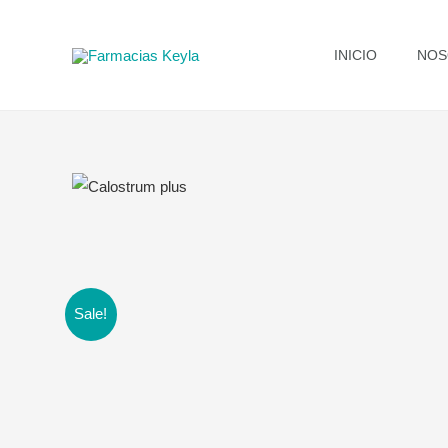
Ir
al
INICIO
NOS
contenido
Sale!