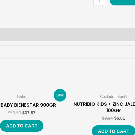
PLUS
X30
quantity
Sale!
Bebe
Cuidado Infantil
NUTRIBIO KIDS + ZINC JAL
IBABY BIENESTAR 900GR
100GR
$
50,50
$
37,87
$
8,14
$
6,81
ADD TO CART
ADD TO CART