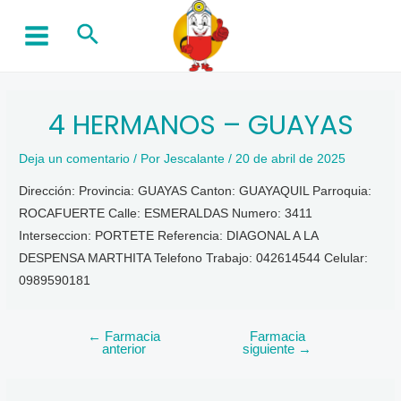
Ir
Buscar
al
MAIN
contenido
MENU
4 HERMANOS – GUAYAS
Deja un comentario
/ Por
Jescalante
/
20 de abril de 2025
Dirección: Provincia: GUAYAS Canton: GUAYAQUIL Parroquia:
ROCAFUERTE Calle: ESMERALDAS Numero: 3411
Interseccion: PORTETE Referencia: DIAGONAL A LA
DESPENSA MARTHITA Telefono Trabajo: 042614544 Celular:
0989590181
←
Farmacia
Farmacia
Navegación
anterior
siguiente
→
de
entradas