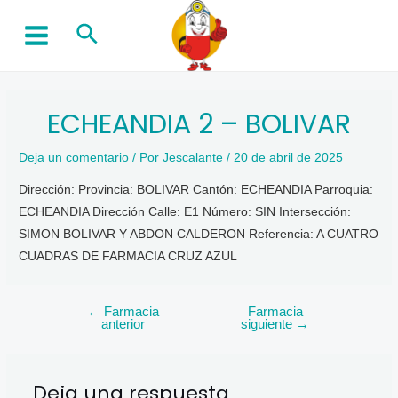
Ir
Buscar
al
MAIN
contenido
MENU
ECHEANDIA 2 – BOLIVAR
Deja un comentario
/ Por
Jescalante
/
20 de abril de 2025
Dirección: Provincia: BOLIVAR Cantón: ECHEANDIA Parroquia:
ECHEANDIA Dirección Calle: E1 Número: SIN Intersección:
SIMON BOLIVAR Y ABDON CALDERON Referencia: A CUATRO
CUADRAS DE FARMACIA CRUZ AZUL
←
Farmacia
Farmacia
Navegación
anterior
siguiente
→
de
entradas
Deja una respuesta