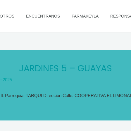
OTROS
ENCUÉNTRANOS
FARMAKEYLA
RESPONSA
JARDINES 5 – GUAYAS
de 2025
UIL Parroquia: TARQUI Dirección Calle: COOPERATIVA EL LIMONA