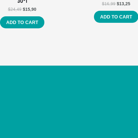
30*1
$
16,99
$
13,25
$
24,49
$
15,90
ADD TO CART
ADD TO CART