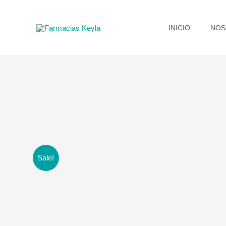
Ir
al
INICIO
NOS
contenido
Sale!