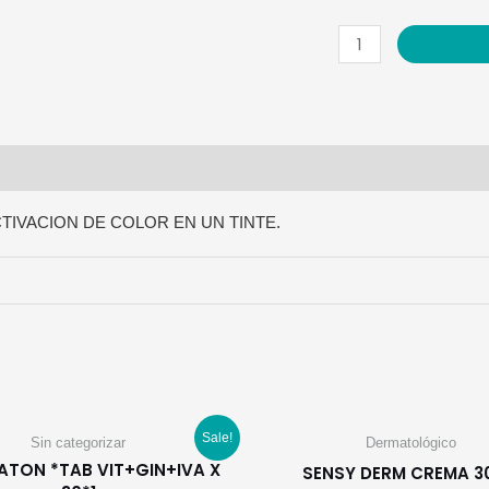
HIDROXON
20
VOL
100ML
quantity
IVACION DE COLOR EN UN TINTE.
Sale!
Sin categorizar
Dermatológico
TON *TAB VIT+GIN+IVA X
SENSY DERM CREMA 3